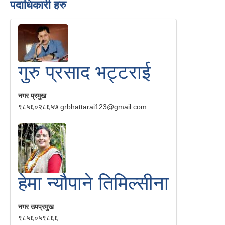
पदाधिकारी हरु
गुरु प्रसाद भट्टराई
नगर प्रमुख
९८५६०२८६५७
grbhattarai123@gmail.com
हेमा न्यौपाने तिमिल्सीना
नगर उपप्रमुख
९८५६०५९८६६