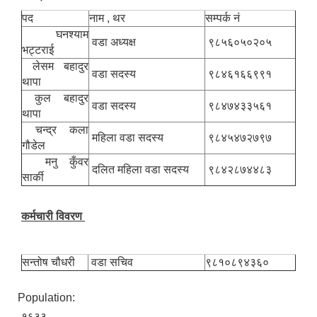
पद
नाम , थर
सम्पर्क नं
घनश्याम
वडा अध्यक्ष
९८५६०५०२०५
भट्टराई
नगर सभा सदस्य तथा कार्यपालिका सदस्य नामावली ( सम्पर्क नं सहित )
लेसम बहादुर
वडा सदस्य
९८४६१६६९९१
थापा
कुल बहादुर
वडा सदस्य
९८४७४३३५६१
थापा
चन्द्र कला
महिला वडा सदस्य
९८४५४७२७९७
गौडेल
मनु कुँवर
दलित महिला वडा सदस्य
९८४२८७४४८३
सार्की
कर्मचारी विवरण
सन्तोष चौधरी
वडा सचिव
९८१०८९४३६०
Population:
१६३३