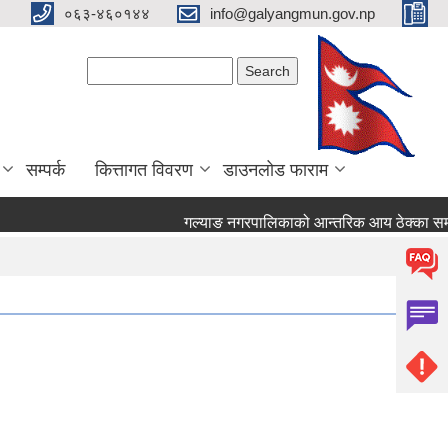
०६३-४६०१४४
info@galyangmun.gov.np
Search form
Search
सम्पर्क
कित्तागत विवरण
डाउनलोड फाराम
गल्याङ नगरपालिकाको आन्तरिक आय ठेक्का सम्बन्