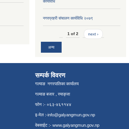
कार्यविधि
नगरप्रहरी संचालन कार्यविधि २०७९
1 of 2
next ›
अन्य
सम्पर्क विवरण
गल्याङ नगरपालिका कार्यालय
गल्याङ बजार , स्याङ्जा
फोन :- ०६३-४६११४४
इ-मेल :
-info@galyangmun.gov.np
वेबसाईट :-
www.galyangmun.gov.np