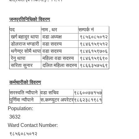
जनप्रतिनिधिको विवरण
पद
नाम , थर
सम्पर्क नं
खर्ग बहादुर थापा
वडा अध्यक्ष
९८५६०८५०१२
डोलराज भण्डारी
वडा सदस्य
९८४६१५९५१२
थगेन्द्र सोमै थापा
वडा सदस्य
९८४६१५९७०६
रेनु थापा
महिला वडा सदस्य
९८४६१५९६९०
सरिता सुनार
दलित महिला सदस्य
९८६६३५७५६९
कर्मचारीको विवरण
सरस्वति न्यौपाने
वडा सचिव
९८६००७४१५७
पुर्णिमा न्यौपाने
स.कम्प्युटर अपरेटर
९८६२३८१९८१
Population:
3632
Ward Contact Number:
९८५६०८५०१२