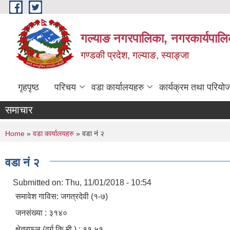
Skip to main content
गल्याङ नगरपालिका, नगरकार्यपालि
गण्डकी प्रदेश, गल्याङ, स्याङ्जा
गृहपृष्ठ
परिचय
वडा कार्यालयहरु
कार्यक्रम तथा परियो
समाचार
You are here
Home
»
वडा कार्यालयहरु
» वडा नं २
वडा नं २
Submitted on:
Thu, 11/01/2018 - 10:54
समावेश गाविस: जगत्रदेवी (१-७)
जनसंख्या : ३१४०
क्षेत्रफल (वर्ग कि.मी.) : ११.५१