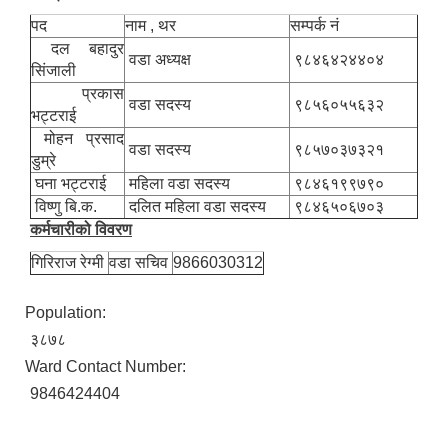
पद
नाम , थर
सम्पर्क नं
दल बहादुर
वडा अध्यक्ष
९८४६४२४४०४
सिंजाली
नगर सभा सदस्य तथा कार्यपालिका सदस्य नामावली ( सम्पर्क नं सहित )
प्रकास
वडा सदस्य
९८५६०५५६३२
भट्टराई
मोहन प्रसाद
वडा सदस्य
९८५७०३७३२१
डुम्रे
घना भट्टराई
महिला वडा सदस्य
९८४६१९९७९०
विष्णु बि.क.
दलित महिला वडा सदस्य
९८४६५०६७०३
कर्मचारीको विवरण
गिरिराज रेग्मी
वडा सचिव
9866030312
Population:
३८७८
Ward Contact Number:
9846424404