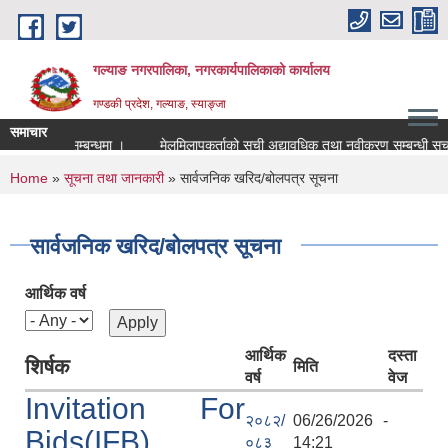
Skip to main content
गल्याङ नगरपालिका, नगरकार्यपालिकाको कार्यालय
गण्डकी प्रदेश, गल्याङ, स्याङ्जा
समाचार
स्ताव खोल्ने सम्बन्धमा ।
मेलमिलापकर्ताको सूची अद्यावधिक तथा नवीकरण सम्बन्धी 
You are here
Home
»
सूचना तथा जानकारी
» सार्वजनिक खरिद/बोलपत्र सूचना
सार्वजनिक खरिद/बोलपत्र सूचना
आर्थिक वर्ष
आर्थिक
दस्ता
शिर्षक
मिति
वर्ष
वेज
Invitation For
२०८२/
06/26/2026 -
Bids(IFB)
०८३
14:21