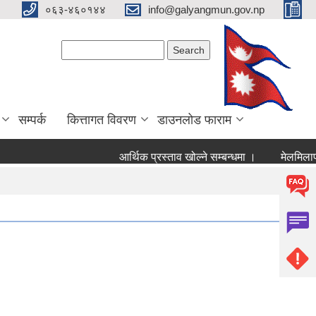
०६३-४६०१४४
info@galyangmun.gov.np
Search form
Search
सम्पर्क
कित्तागत विवरण
डाउनलोड फाराम
आर्थिक प्रस्ताव खोल्ने सम्बन्धमा ।