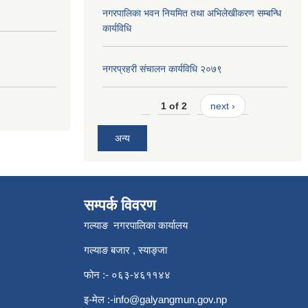
नगरपालिका भवन नियमित तथा अभिलेखीकरण सम्बन्धि
कार्यविधि
नगरप्रहरी संचालन कार्यविधि २०७९
1 of 2
next ›
अन्य
सम्पर्क विवरण
गल्याङ नगरपालिका कार्यालय
गल्याङ बजार , स्याङ्जा
फोन :- ०६३-४६११४४
इ-मेल :
-info@galyangmun.gov.np