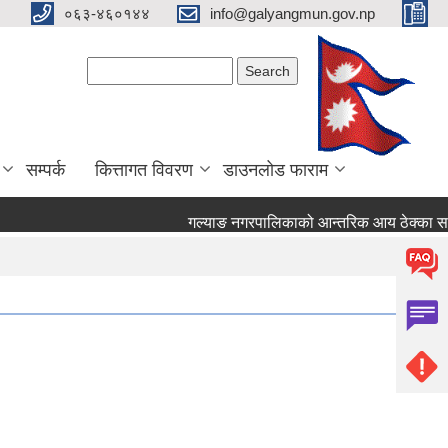
०६३-४६०१४४
info@galyangmun.gov.np
Search form
Search
सम्पर्क
कित्तागत विवरण
डाउनलोड फाराम
गल्याङ नगरपालिकाको आन्तरिक आय ठेक्का सम्बन