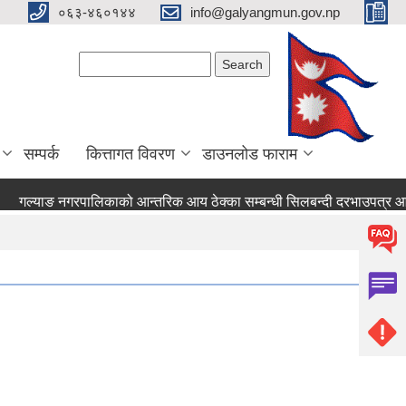
०६३-४६०१४४
info@galyangmun.gov.np
Search form
Search
सम्पर्क
कित्तागत विवरण
डाउनलोड फाराम
गल्याङ नगरपालिकाको आन्तरिक आय ठेक्का सम्बन्धी सिलबन्दी दरभाउपत्र आह्