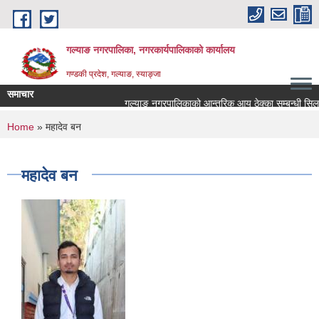
Skip to main content
गल्याङ नगरपालिका, नगरकार्यपालिकाको कार्यालय
गण्डकी प्रदेश, गल्याङ, स्याङ्जा
समाचार
गल्याङ नगरपालिकाको आन्तरिक आय ठेक्का सम्बन्धी सिलबन
You are here
Home
» महादेव बन
महादेव बन