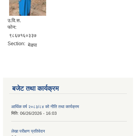
उ.वि.स.
नगर सभा सदस्य तथा कार्यपालिका सदस्य नामावली ( सम्पर्क नं सहित )
फोन:
९८६७१६०३३७
Section:
मेडपा
बजेट तथा कार्यक्रम
आर्थिक वर्ष २०८३/८४ को नीति तथा कार्यक्रम
मिति:
06/26/2026 - 16:03
लेखा परीक्षण प्रतिवेदन